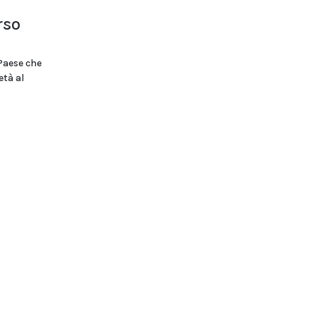
rso
 Paese che
età al