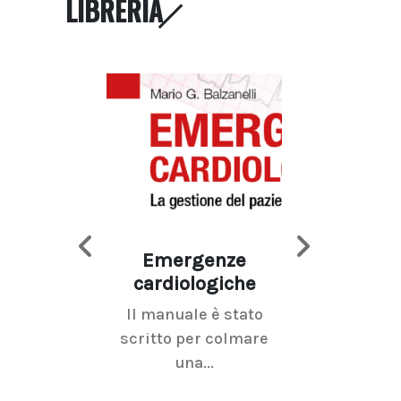
LIBRERIA
Emergenze
Imaging d
cardiologiche
mammel
Il manuale è stato
La radiolo
scritto per colmare
senologica inc
una...
ramo dell'imagi