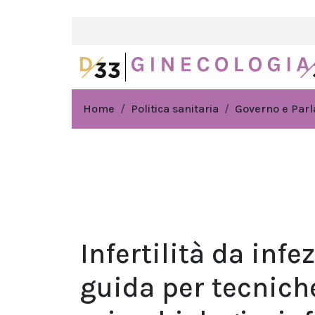
Home
Politica sanitaria
Governo e Par
Infertilità da infe
guida per tecnich