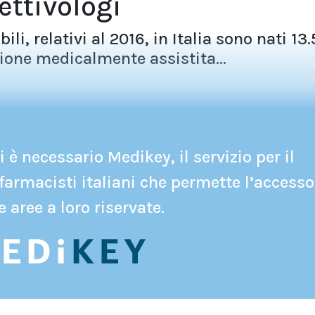
ettivologi
ili, relativi al 2016, in Italia sono nati 13
ione medicalmente assistita...
 è necessario Medikey, il servizio per il
farmacisti italiani che permette l’accesso
e aree a loro riservate.