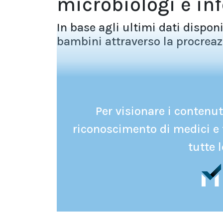
microbiologi e inf
In base agli ultimi dati disponib
bambini attraverso la procreaz
Per visionare i contenuti
riconoscimento di medici e 
tutte l