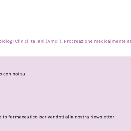
ologi Clinici Italiani (Amcli)
,
Procreazione medicalmente as
to con noi sui
o farmaceutico iscrivendoti alla nostra Newsletter!