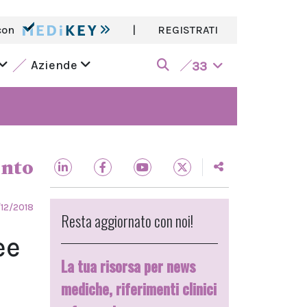
con
|
REGISTRATI
Aziende
33
ento
/12/2018
Resta aggiornato con noi!
ee
La tua risorsa per news
mediche, riferimenti clinici