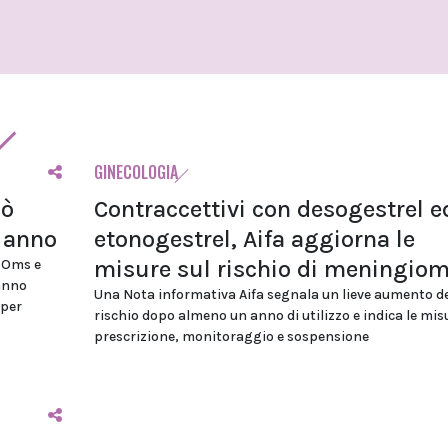
GINECOLOGIA
uò
Contraccettivi con desogestrel e
i anno
etonogestrel, Aifa aggiorna le
misure sul rischio di meningio
, Oms e
anno
Una Nota informativa Aifa segnala un lieve aumento de
 per
rischio dopo almeno un anno di utilizzo e indica le mis
prescrizione, monitoraggio e sospensione