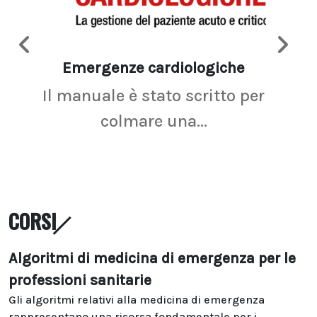
Emergenze cardiologiche
Ima
Il manuale è stato scritto per
La r
colmare una...
CORSI
Algoritmi di medicina di emergenza per le
professioni sanitarie
Gli algoritmi relativi alla medicina di emergenza
rappresentano una risorsa fondamentale per i