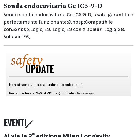
Sonda endocavitaria Ge IC5-9-D
Vendo sonda endocavitaria Ge IC5-9-D, usata garantita e
perfettamente funzionante;&nbsp;Compatibile
con:&nbsp;Logiq E9, Logiq E9 con XDClear, Logiq S8,
Voluson E6,...
EVENTI
Al via la 2° edizione Milan Longevity