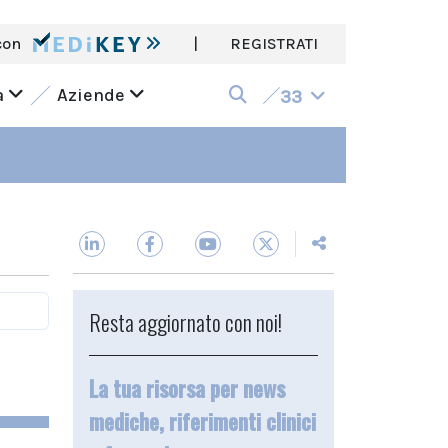
con
|
REGISTRATI
a
Aziende
33
Resta aggiornato con noi!
La tua risorsa per news
mediche, riferimenti clinici