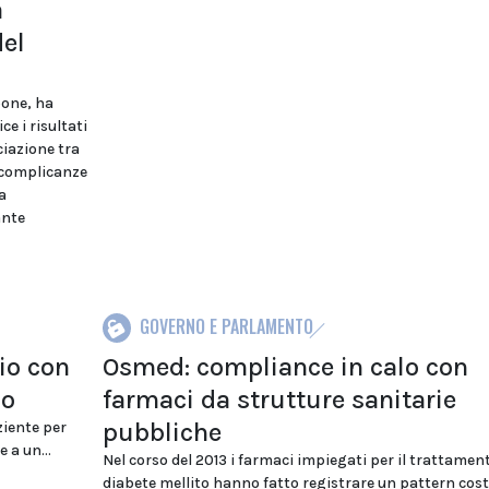
a
el
pone, ha
e i risultati
ciazione tra
i complicanze
a
ante
GOVERNO E PARLAMENTO
io con
Osmed: compliance in calo con
lo
farmaci da strutture sanitarie
pubbliche
ziente per
 a un...
Nel corso del 2013 i farmaci impiegati per il trattament
diabete mellito hanno fatto registrare un pattern cos