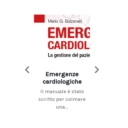
Emergenze
Imaging d
cardiologiche
mammel
Il manuale è stato
La radiolo
scritto per colmare
senologica inc
una...
ramo dell'imagi