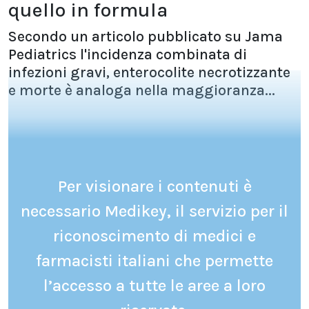
quello in formula
Secondo un articolo pubblicato su Jama
Pediatrics l'incidenza combinata di
infezioni gravi, enterocolite necrotizzante
e morte è analoga nella maggioranza...
Per visionare i contenuti è
necessario Medikey, il servizio per il
riconoscimento di medici e
farmacisti italiani che permette
l’accesso a tutte le aree a loro