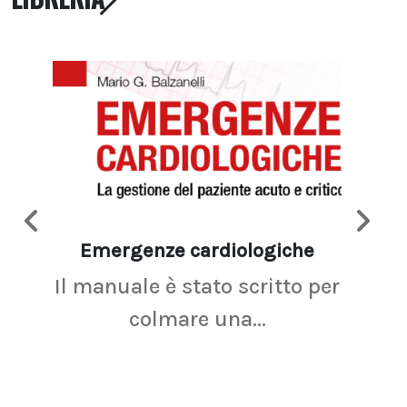
Emergenze cardiologiche
Ima
Il manuale è stato scritto per
La r
colmare una...