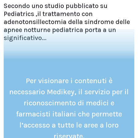
Secondo uno studio pubblicato su
Pediatrics ,il trattamento con
adenotonsillectomia della sindrome delle
apnee notturne pediatrica porta a un
significativo...
Per visionare i contenuti è
necessario Medikey, il servizio per il
riconoscimento di medici e
farmacisti italiani che permette
l’accesso a tutte le aree a loro
riservate.