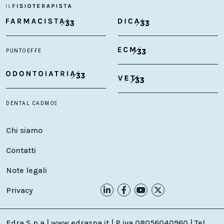
Chi siamo
Contatti
Note legali
Privacy
Edra S.p.a | www.edraspa.it | P.iva 08056040960 | Tel.