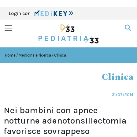
Login con
Home
Medicina e ricerca
Clinica
Clinica
31/07/2014
Nei bambini con apnee
notturne adenotonsillectomia
favorisce sovrappeso