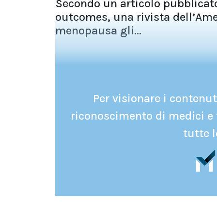
Secondo un articolo pubblicato
outcomes, una rivista dell’Ame
menopausa gli...
Per visionare i contenuti
riconoscimento di medici e 
tutte l