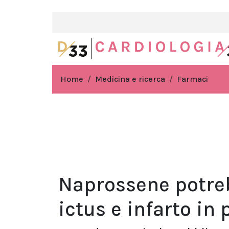
Home
Medicina e ricerca
Farmaci
Naprossene potreb
ictus e infarto i