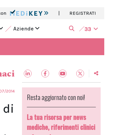
con
|
REGISTRATI
Aziende
33
aci
07/2014
Resta aggiornato con noi!
 di
La tua risorsa per news
mediche, riferimenti clinici