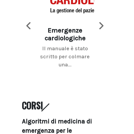
Emergenze
Imaging d
cardiologiche
mammel
Il manuale è stato
La radiolo
scritto per colmare
senologica inc
una...
ramo dell'imagi
CORSI
Algoritmi di medicina di
emergenza per le