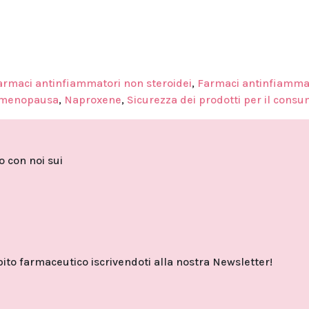
armaci antinfiammatori non steroidei
,
Farmaci antinfiamma
tmenopausa
,
Naproxene
,
Sicurezza dei prodotti per il cons
to con noi sui
o farmaceutico iscrivendoti alla nostra Newsletter!