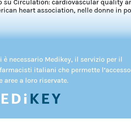
 su Circulation: cardiovascular quality a
rican heart association, nelle donne in po
 è necessario Medikey, il servizio per il
farmacisti italiani che permette l’accesso
e aree a loro riservate.