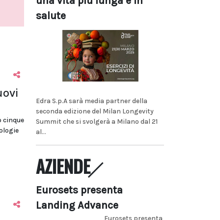
una vita più lunga e in
salute
uovi
Edra S.p.A sarà media partner della
seconda edizione del Milan Longevity
o cinque
Summit che si svolgerà a Milano dal 21
tologie
al...
AZIENDE
Eurosets presenta
Landing Advance
Eurosets presenta