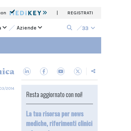
con
|
REGISTRATI
a
Aziende
33
nica
/03/2014
Resta aggiornato con noi!
La tua risorsa per news
mediche, riferimenti clinici