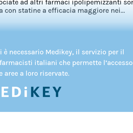
ociate ad altri farmaci ipolipemizzanti so
 con statine a efficacia maggiore nei...
 è necessario Medikey, il servizio per il
farmacisti italiani che permette l’accesso
e aree a loro riservate.