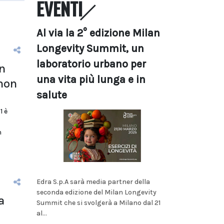
EVENTI
Al via la 2° edizione Milan
Longevity Summit, un
laboratorio urbano per
n
una vita più lunga e in
 non
salute
1 è
n
Edra S.p.A sarà media partner della
seconda edizione del Milan Longevity
a
Summit che si svolgerà a Milano dal 21
al...