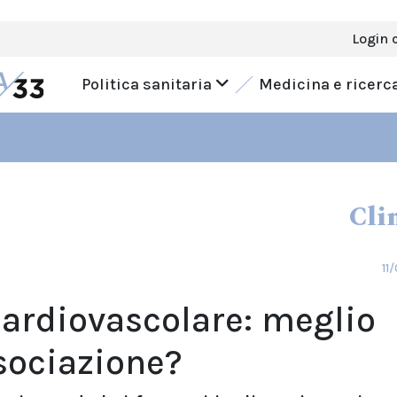
Login 
Politica sanitaria
Medicina e ricerc
Cli
11
cardiovascolare: meglio
sociazione?