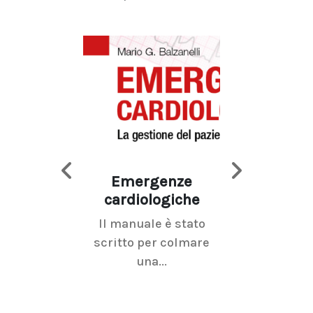
Emergenze
Imaging d
cardiologiche
mammel
Il manuale è stato
La radiolo
scritto per colmare
senologica inc
una...
ramo dell'imagi