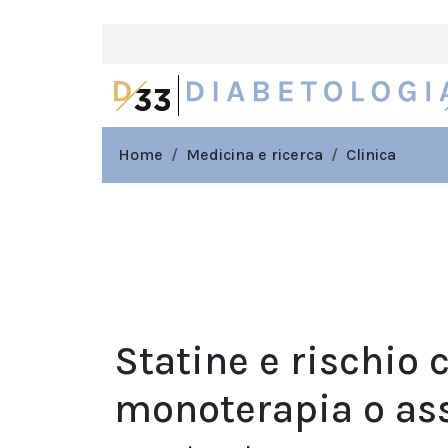
Home
Medicina e ricerca
Clinica
Statine e rischio 
monoterapia o as