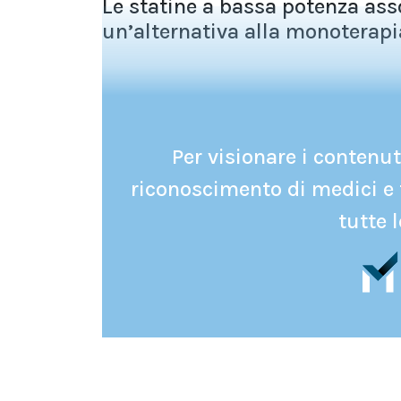
Le statine a bassa potenza ass
un’alternativa alla monoterapia
Per visionare i contenuti
riconoscimento di medici e 
tutte l