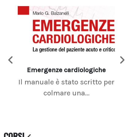
Emergenze cardiologiche
Ima
Il manuale è stato scritto per
La r
colmare una...
CORSI