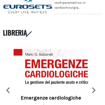
multiparametrico in
cardiochirurgia...
LIBRERIA
Emergenze cardiologiche
Ima