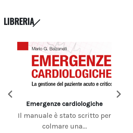
LIBRERIA
Emergenze cardiologiche
Ima
Il manuale è stato scritto per
La r
colmare una...