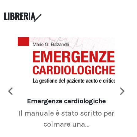
LIBRERIA
Emergenze cardiologiche
Ima
Il manuale è stato scritto per
La r
colmare una...