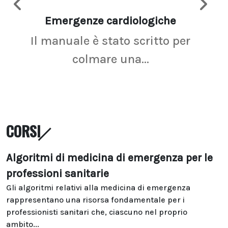
Emergenze cardiologiche
Ima
Il manuale è stato scritto per
La r
colmare una...
CORSI
Algoritmi di medicina di emergenza per le
professioni sanitarie
Gli algoritmi relativi alla medicina di emergenza
rappresentano una risorsa fondamentale per i
professionisti sanitari che, ciascuno nel proprio
ambito...