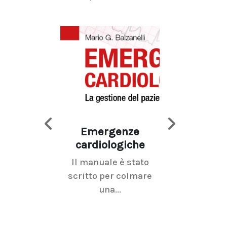
Emergenze
Imaging d
cardiologiche
mammel
Il manuale è stato
La radiolo
scritto per colmare
senologica inc
una...
ramo dell'imagi