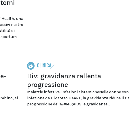
ntomi
f Health, una
essivi nei tre
tilità di
st-partum
CLINICA
e-
Hiv: gravidanza rallenta
progressione
Malattie infettive-infezioni sistemicheNelle donne con
ambino, si
infezione da Hiv sotto HAART, la gravidanza riduce il ri
progressione dell&#146;AIDS, e gravidanze...