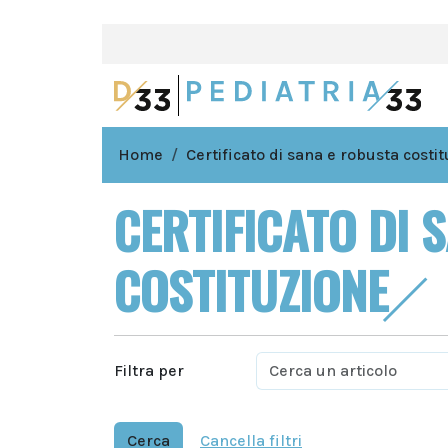
Home
Certificato di sana e robusta costi
CERTIFICATO DI 
COSTITUZIONE
Filtra per
Cerca
Cancella filtri