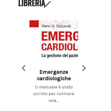
LIBRERIA
Emergenze
Imaging d
cardiologiche
mammel
Il manuale è stato
La radiolo
scritto per colmare
senologica inc
una...
ramo dell'imagi