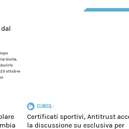
 dal
 Dopo
a Giulia,
abolirlo
l 23 ottobre
no
CLINICA
olare
Certificati sportivi, Antitrust ac
ambia
la discussione su esclusiva per