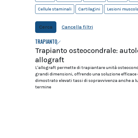
Cellule staminali
Cartilagini
Lesioni muscola
Cerca
Cancella filtri
TRAPIANTO
Trapianto osteocondrale: auto
allograft
L'allograft permette di trapiantare unità osteocond
grandi dimensioni, offrendo una soluzione efficace
dimostrato elevati tassi di sopravvivenza anche a 
termine