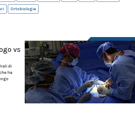
ri
Ortobiologia
logo vs
rali di
 che ha
lungo