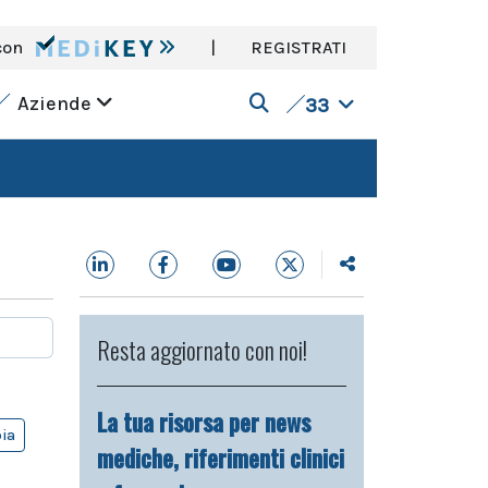
con
|
REGISTRATI
Aziende
33
Resta aggiornato con noi!
La tua risorsa per news
pia
mediche, riferimenti clinici