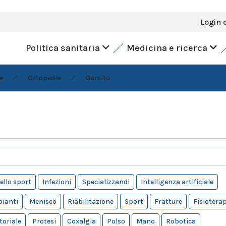
Login 
Politica sanitaria
Medicina e ricerca
a
Ortopedia
Gomito
ello sport
Infezioni
Specializzandi
Intelligenza artificiale
pianti
Menisco
Riabilitazione
Sport
Fratture
Fisiotera
toriale
Protesi
Coxalgia
Polso
Mano
Robotica