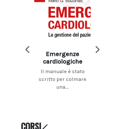
Emergenze
Imaging d
cardiologiche
mammel
Il manuale è stato
La radiolo
scritto per colmare
senologica inc
una...
ramo dell'imagi
CORSI