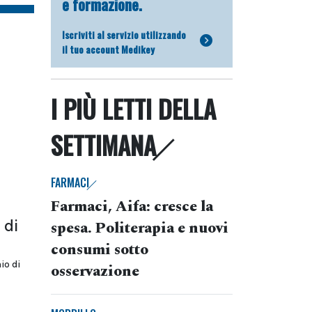
e formazione.
Iscriviti al servizio utilizzando
il tuo account Medikey
I PIÙ LETTI DELLA
SETTIMANA
FARMACI
Farmaci, Aifa: cresce la
 di
spesa. Politerapia e nuovi
consumi sotto
io di
osservazione