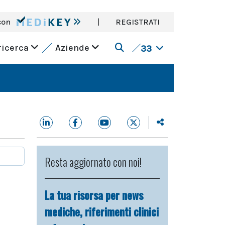
con
|
REGISTRATI
ricerca
Aziende
33
Resta aggiornato con noi!
La tua risorsa per news
mediche, riferimenti clinici