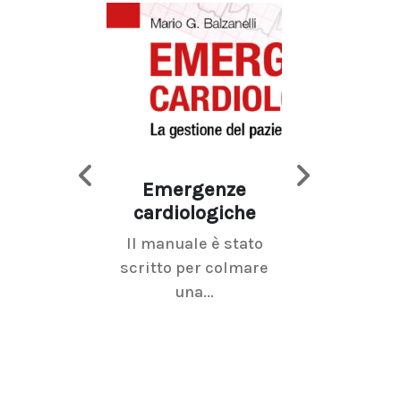
Emergenze
Imaging d
cardiologiche
mammel
Il manuale è stato
La radiolo
scritto per colmare
senologica inc
una...
ramo dell'imagi