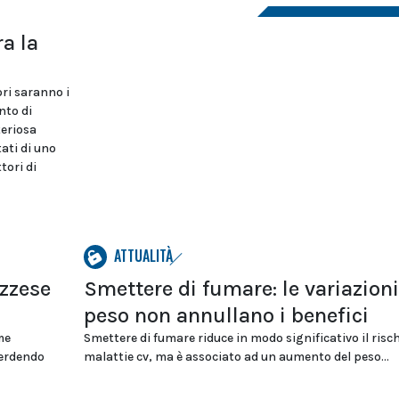
a la
ri saranno i
nto di
teriosa
tati di uno
tori di
ATTUALITÀ
ozzese
Smettere di fumare: le variazioni
peso non annullano i benefici
me
Smettere di fumare riduce in modo significativo il risch
 perdendo
malattie cv, ma è associato ad un aumento del peso...