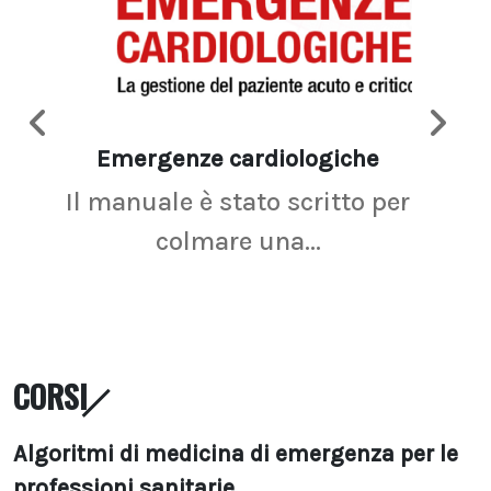
Emergenze cardiologiche
Ima
Il manuale è stato scritto per
La r
colmare una...
CORSI
Algoritmi di medicina di emergenza per le
professioni sanitarie