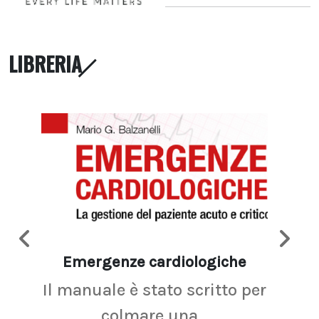
LIBRERIA
Emergenze cardiologiche
Ima
Il manuale è stato scritto per
La r
colmare una...