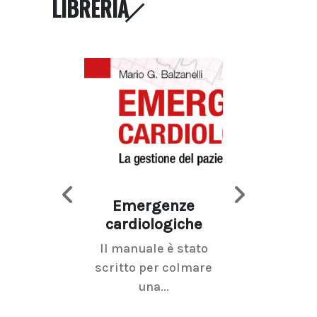
LIBRERIA
Emergenze
Imaging d
cardiologiche
mammel
Il manuale è stato
La radiolo
scritto per colmare
senologica inc
una...
ramo dell'imagi