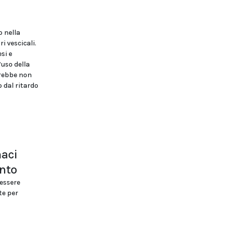
o nella
i vescicali.
si e
’uso della
trebbe non
 dal ritardo
maci
ento
essere
te per