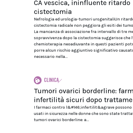
CA vescica, ininfluente ritardo
cistectomia
Nefrologia ed urologia-tumori urogenitaliUn ritard
cistectomia radicale non peggiora gli esiti dei tumor
La mancanza di associazione fra intervallo di tre me
sopravvivenza dopo la cistectomia suggerisce che l
chemioterapia neoadiuvante in questi pazienti po
porre alcun rischio aggiuntivo significativo causato
necessario nella...
CLINICA
Tumori ovarici borderline: far
infertilità sicuri dopo trattam
I farmaci contro l&#146;infertilit&agrave possono 
usati in sicurezza nelle donne che sono state tratta
tumori ovarici borderline: a...