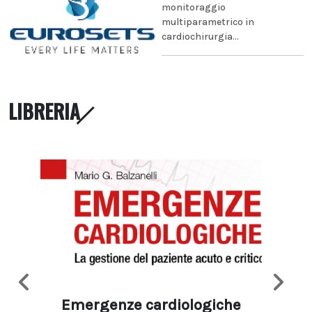
monitoraggio
multiparametrico in
cardiochirurgia...
LIBRERIA
Emergenze cardiologiche
Ima