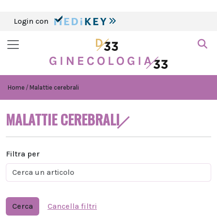
Login con
Home
Malattie cerebrali
MALATTIE CEREBRALI
Filtra per
Cerca
Cancella filtri