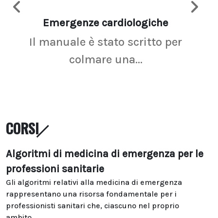
Emergenze cardiologiche
Ima
Il manuale è stato scritto per
La r
colmare una...
CORSI
Algoritmi di medicina di emergenza per le
professioni sanitarie
Gli algoritmi relativi alla medicina di emergenza
rappresentano una risorsa fondamentale per i
professionisti sanitari che, ciascuno nel proprio
ambito...