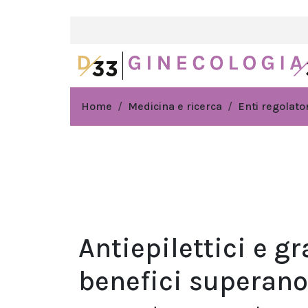
Home
Medicina e ricerca
Enti regolator
Antiepilettici e g
benefici superano 