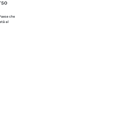
rso
 Paese che
età al