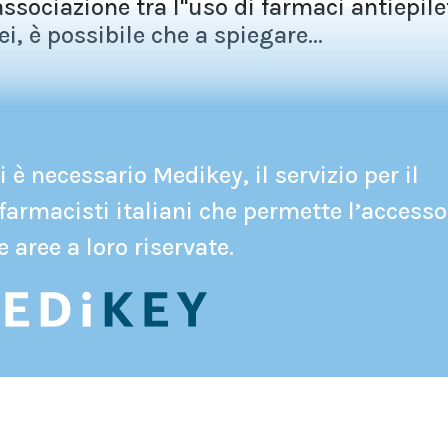
ociazione tra l''uso di farmaci antiepilet
, è possibile che a spiegare...
 è necessario Medikey, il servizio per il
farmacisti italiani che permette l’accesso
e aree a loro riservate.