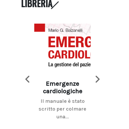
LIBRERIA
Emergenze
Imaging d
cardiologiche
mammel
Il manuale è stato
La radiolo
scritto per colmare
senologica inc
una...
ramo dell'imagi