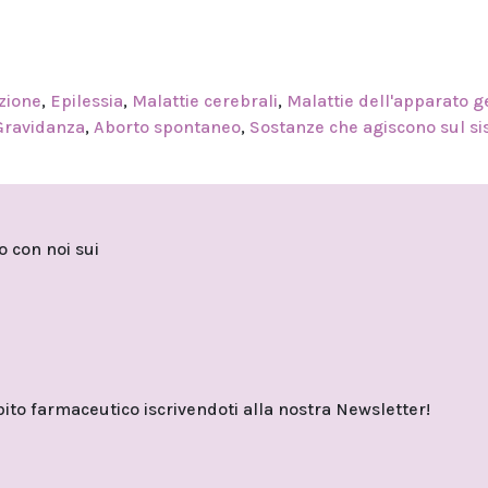
zione
,
Epilessia
,
Malattie cerebrali
,
Malattie dell'apparato g
Gravidanza
,
Aborto spontaneo
,
Sostanze che agiscono sul s
to con noi sui
o farmaceutico iscrivendoti alla nostra Newsletter!