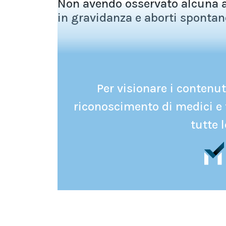
Non avendo osservato alcuna ass
in gravidanza e aborti spontanei
Per visionare i contenuti
riconoscimento di medici e 
tutte l