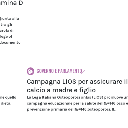
tamina D
giunta alla
tra gli
arola di
lege of
n documento
GOVERNO E PARLAMENTO
i
Campagna LIOS per assicurare il
calcio a madre e figlio
me quello
La Lega Italiana Osteoporosi onlus (LIOS) promuove u
 dieta,
campagna educazionale per la salute dell&#146;osso e
prevenzione primaria dell&#146;osteoporosi. Il...