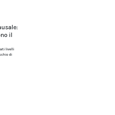
usale:
no il
i livelli
schio di