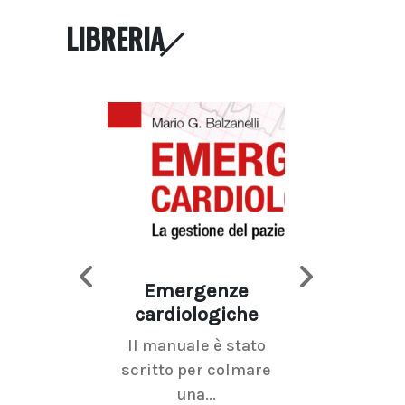
LIBRERIA
Emergenze
Imaging d
cardiologiche
mammel
Il manuale è stato
La radiolo
scritto per colmare
senologica inc
una...
ramo dell'imagi