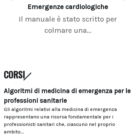
Emergenze cardiologiche
Ima
Il manuale è stato scritto per
La r
colmare una...
CORSI
Algoritmi di medicina di emergenza per le
professioni sanitarie
Gli algoritmi relativi alla medicina di emergenza
rappresentano una risorsa fondamentale per i
professionisti sanitari che, ciascuno nel proprio
ambito...