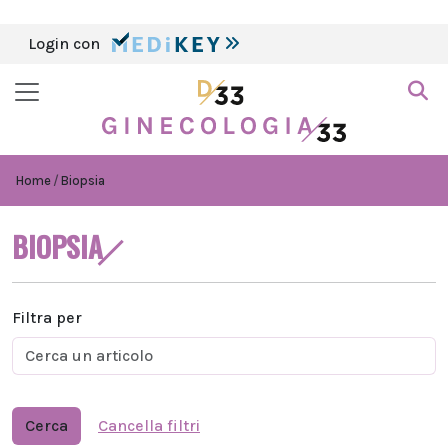
Login con
Home
Biopsia
BIOPSIA
Filtra per
Cerca
Cancella filtri