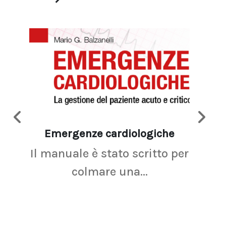
Emergenze cardiologiche
Ima
Il manuale è stato scritto per
La r
colmare una...