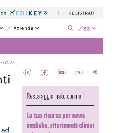
con
|
REGISTRATI
Aziende
33
07/2007
ti
Resta aggiornato con noi!
La tua risorsa per news
mediche, riferimenti clinici
 ad