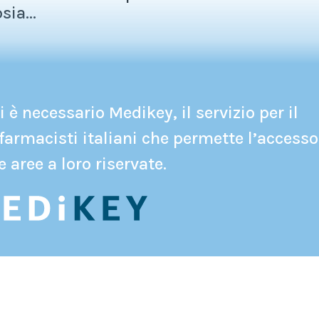
ia...
 è necessario Medikey, il servizio per il
farmacisti italiani che permette l’accesso
e aree a loro riservate.