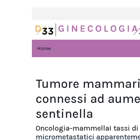
Home
Tumore mammario
connessi ad aume
sentinella
Oncologia-mammellaI tassi di
micrometastatici apparenteme