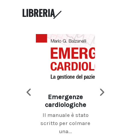
LIBRERIA
Emergenze
Imaging d
cardiologiche
mammel
Il manuale è stato
La radiolo
scritto per colmare
senologica inc
una...
ramo dell'imagi