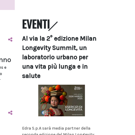
EVENTI
Al via la 2° edizione Milan
Longevity Summit, un
laboratorio urbano per
anno
una vita più lunga e in
ms e
o
salute
r
Edra S.p.A sarà media partner della
seconda edizione del Milan Longevity