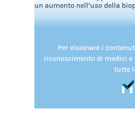
un aumento nell’uso della biops
Per visionare i contenuti
riconoscimento di medici e 
tutte l