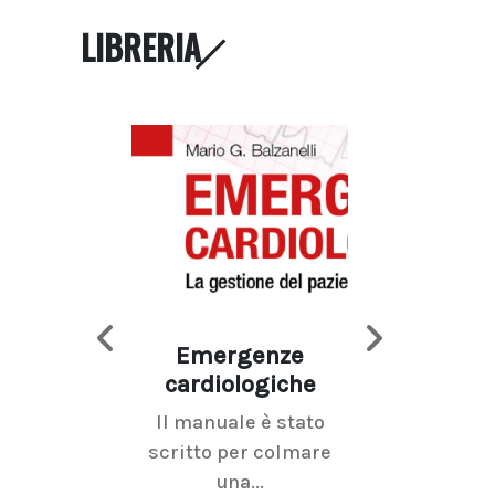
LIBRERIA
Emergenze
Imaging d
cardiologiche
mammel
Il manuale è stato
La radiolo
scritto per colmare
senologica inc
una...
ramo dell'imagi