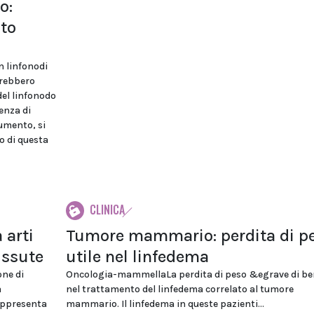
o:
to
 linfonodi
rebbero
del linfonodo
enza di
umento, si
o di questa
CLINICA
 arti
Tumore mammario: perdita di p
issute
utile nel linfedema
one di
Oncologia-mammellaLa perdita di peso &egrave di ben
a
nel trattamento del linfedema correlato al tumore
rappresenta
mammario. Il linfedema in queste pazienti...