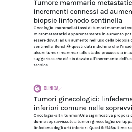
Tumore mammario metastatic
incrementi connessi ad aumen
biopsie linfonodo sentinella
Oncologia-mammellaI tassi di tumori mammari con
micrometastatici apparentemente in aumento pot
essere dovuti ad un aumento nell’uso della biopsia 
sentinella. Bench� questi dati indichino che l’incid
alcuni tumori mammari allo stadio precoce sia in a
suggerisce che ciò sia dovuto all’incremento dell’us
tecnica...
CLINICA
Tumori ginecologici: linfedema
inferiori comune nelle sopravv
Oncologia-altri tunmoriUna significativa proporzi
donne sopravvissute a tumori ginecologici svilupp
linfedema degli arti inferiori. Quest&#146;ultimo 