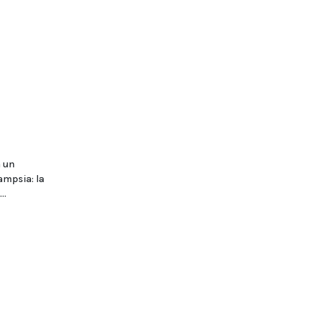
a un
ampsia: la
..