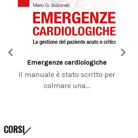
Emergenze cardiologiche
Ima
Il manuale è stato scritto per
La r
colmare una...
CORSI