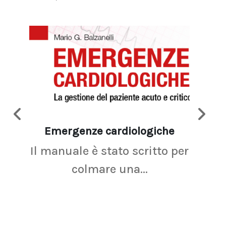
Emergenze cardiologiche
Ima
Il manuale è stato scritto per
La r
colmare una...