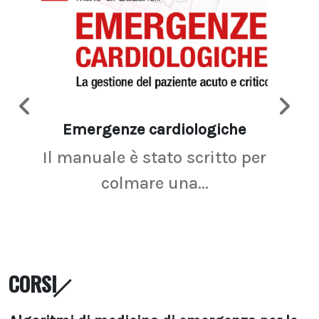
Emergenze cardiologiche
Ima
Il manuale è stato scritto per
La r
colmare una...
CORSI