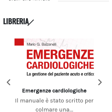
LIBRERIA
Emergenze cardiologiche
Ima
Il manuale è stato scritto per
La r
colmare una...