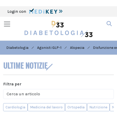
Login con
Diabetologia
Agonisti GLP-1
Alopecia
Disfunzione er
ULTIME NOTIZIE
Filtra per
Cardiologia
Medicina del lavoro
Ortopedia
Nutrizione
Ne