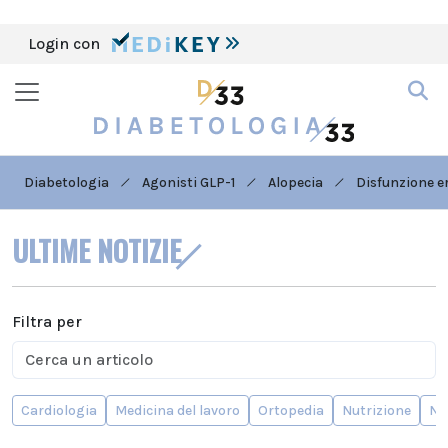
Login con
Diabetologia
Agonisti GLP-1
Alopecia
Disfunzione er
ULTIME NOTIZIE
Filtra per
Cardiologia
Medicina del lavoro
Ortopedia
Nutrizione
Ne