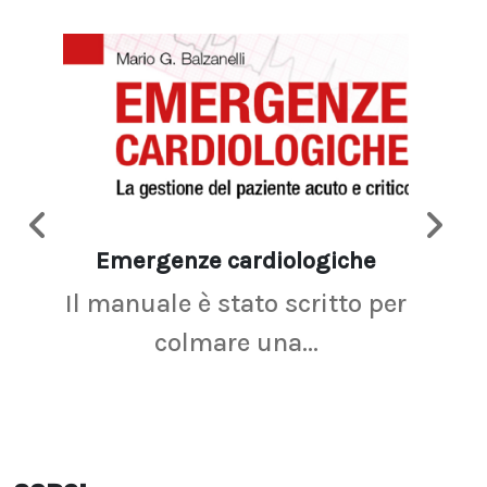
Emergenze cardiologiche
Ima
Il manuale è stato scritto per
La r
colmare una...