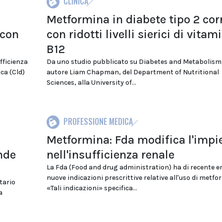
CLINICA
Metformina in diabete tipo 2 cor
 con
con ridotti livelli sierici di vitam
B12
fficienza
Da uno studio pubblicato su Diabetes and Metabolism
ca (Cld)
autore Liam Chapman, del Department of Nutritional
Sciences, alla University of...
PROFESSIONE MEDICA
Metformina: Fda modifica l'impi
nde
nell'insufficienza renale
La Fda (Food and drug administration) ha di recente 
nuove indicazioni prescrittive relative all'uso di metfo
tario
«Tali indicazioni» specifica...
a