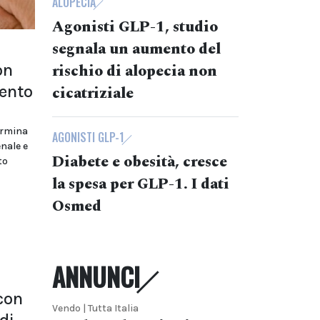
ALOPECIA
Agonisti GLP-1, studio
segnala un aumento del
on
rischio di alopecia non
ento
cicatriziale
ormina
AGONISTI GLP-1
nale e
Diabete e obesità, cresce
to
la spesa per GLP-1. I dati
Osmed
ANNUNCI
con
Vendo | Tutta Italia
di