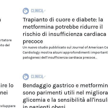
CLINICA
a
Trapianto di cuore e diabete: la
metformina potrebbe ridurre il
rischio di insufficienza cardiaca
precoce
ortatore
nto del
Un nuovo studio pubblicato sul Journal of American Co
Cardiology mostra alcuni approfondimenti importanti
patogenesi dell'insufficienza cardiaca precoce...
CLINICA
ire lo
Bendaggio gastrico e metformi
 nei
sono parimenti utili nel migliora
glicemia e la sensibilità all'insu
in pazienti obesi
sviluppare