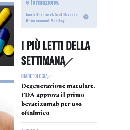
e formazione.
Iscriviti al servizio utilizzando
il tuo account Medikey
I PIÙ LETTI DELLA
SETTIMANA
DIABETOLOGIA
Degenerazione maculare,
FDA approva il primo
bevacizumab per uso
oftalmico