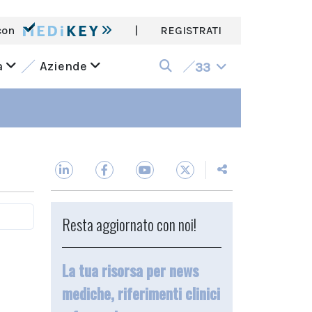
con
|
REGISTRATI
a
Aziende
33
Resta aggiornato con noi!
La tua risorsa per news
mediche, riferimenti clinici