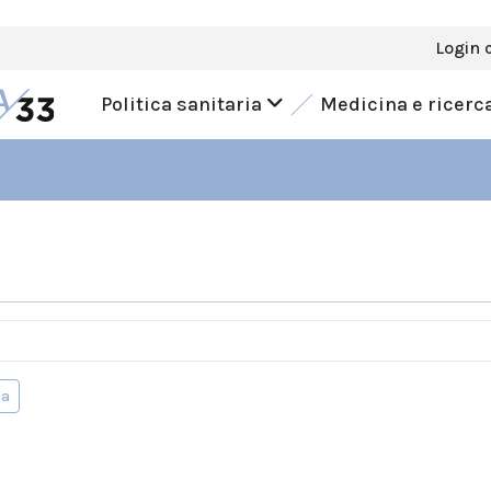
Login 
Politica sanitaria
Medicina e ricerc
na