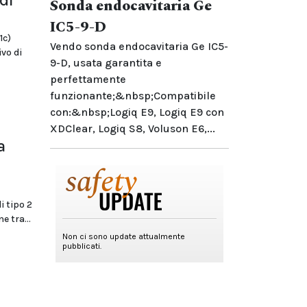
Sonda endocavitaria Ge
IC5-9-D
1c)
Vendo sonda endocavitaria Ge IC5-
ivo di
9-D, usata garantita e
perfettamente
funzionante;&nbsp;Compatibile
con:&nbsp;Logiq E9, Logiq E9 con
XDClear, Logiq S8, Voluson E6,...
a
i tipo 2
e tra...