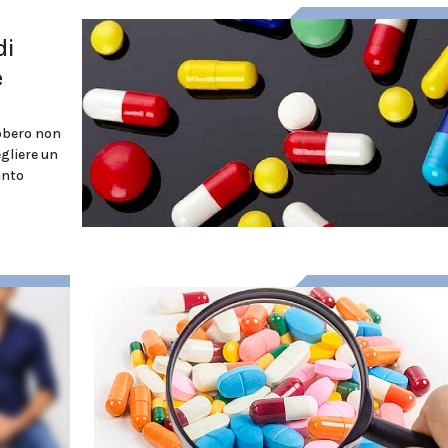
di
e
ebbero non
egliere un
anto