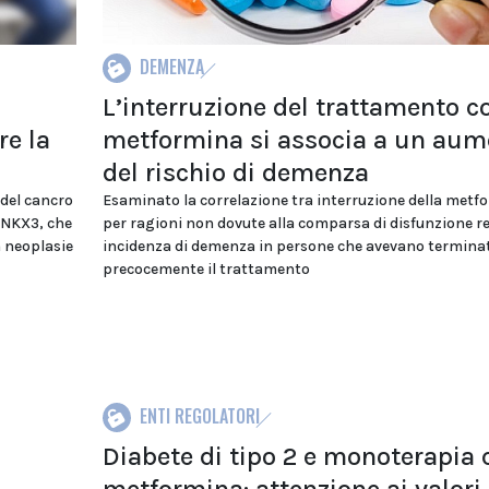
DEMENZA
L’interruzione del trattamento c
re la
metformina si associa a un aum
del rischio di demenza
del cancro
Esaminato la correlazione tra interruzione della metf
i NKX3, che
per ragioni non dovute alla comparsa di disfunzione re
n neoplasie
incidenza di demenza in persone che avevano termina
precocemente il trattamento
ENTI REGOLATORI
Diabete di tipo 2 e monoterapia 
metformina: attenzione ai valori 