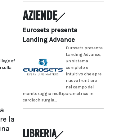
AZIENDE
Eurosets presenta
Landing Advance
Eurosets presenta
Landing Advance,
llege of
un sistema
 sulla
completo e
intuitivo che apre
nuove frontiere
nel campo del
monitoraggio multiparametrico in
cardiochirurgia...
na
re la
lina
LIBRERIA