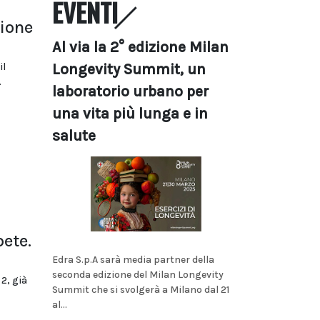
EVENTI
i
zione
Al via la 2° edizione Milan
il
Longevity Summit, un
.
laboratorio urbano per
una vita più lunga e in
salute
ete.
Edra S.p.A sarà media partner della
seconda edizione del Milan Longevity
2, già
Summit che si svolgerà a Milano dal 21
al...