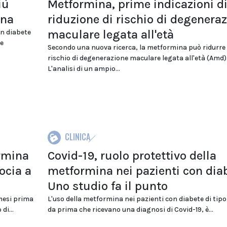
iù
Metformina, prime indicazioni d
ina
riduzione di rischio di degenera
maculare legata all'età
n diabete
he
Secondo una nuova ricerca, la metformina può ridurre 
rischio di degenerazione maculare legata all'età (Amd)
L'analisi di un ampio...
CLINICA
rmina
Covid-19, ruolo protettivo della
ocia a
metformina nei pazienti con diab
Uno studio fa il punto
 mesi prima
L'uso della metformina nei pazienti con diabete di tipo 
di...
da prima che ricevano una diagnosi di Covid-19, è...