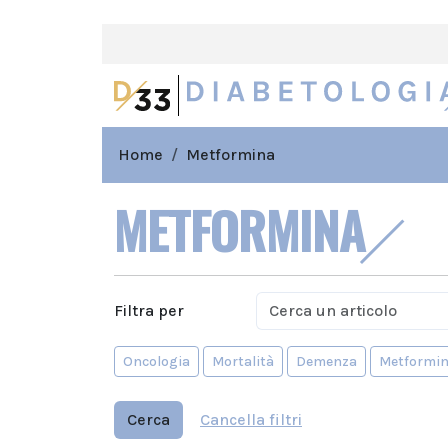
Home
Metformina
METFORMINA
Filtra per
Oncologia
Mortalità
Demenza
Metformi
Cerca
Cancella filtri