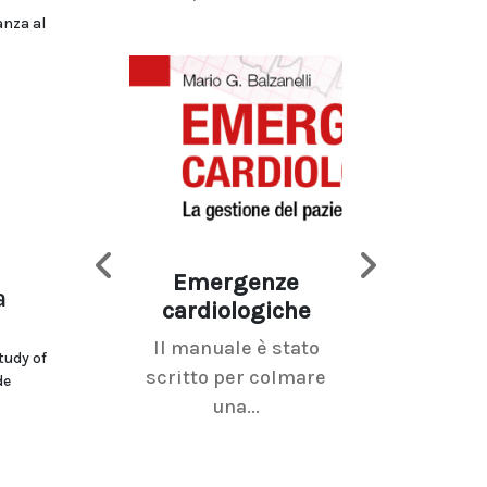
anza al
o
Emergenze
Imaging d
a
cardiologiche
mammel
Il manuale è stato
La radiolo
tudy of
scritto per colmare
senologica inc
de
una...
ramo dell'imagi