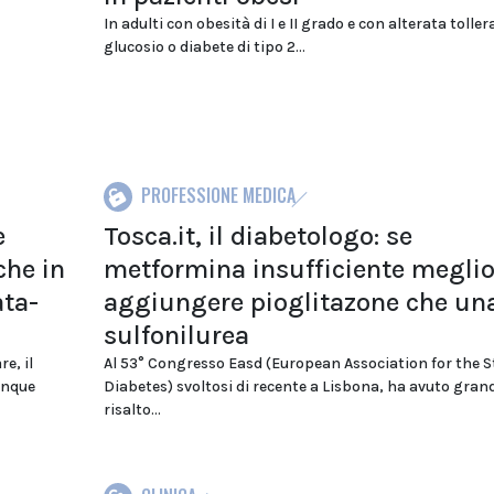
In adulti con obesità di I e II grado e con alterata toller
glucosio o diabete di tipo 2...
PROFESSIONE MEDICA
e
Tosca.it, il diabetologo: se
che in
metformina insufficiente megli
ata-
aggiungere pioglitazone che un
sulfonilurea
e, il
Al 53° Congresso Easd (European Association for the S
unque
Diabetes) svoltosi di recente a Lisbona, ha avuto gran
risalto...