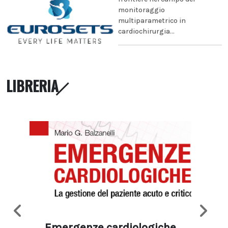
monitoraggio
multiparametrico in
cardiochirurgia...
LIBRERIA
Emergenze cardiologiche
Ima