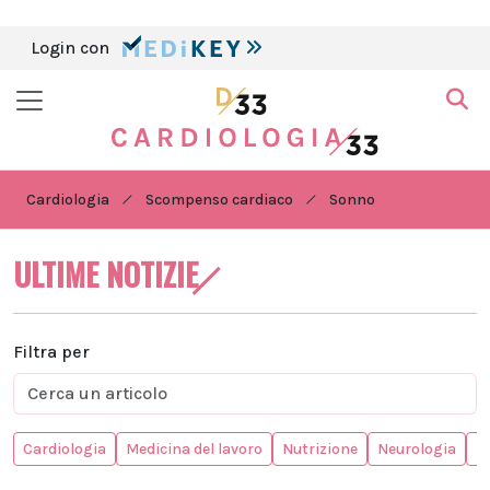
Login con
Cardiologia
Scompenso cardiaco
Sonno
ULTIME NOTIZIE
Filtra per
Cardiologia
Medicina del lavoro
Nutrizione
Neurologia
In