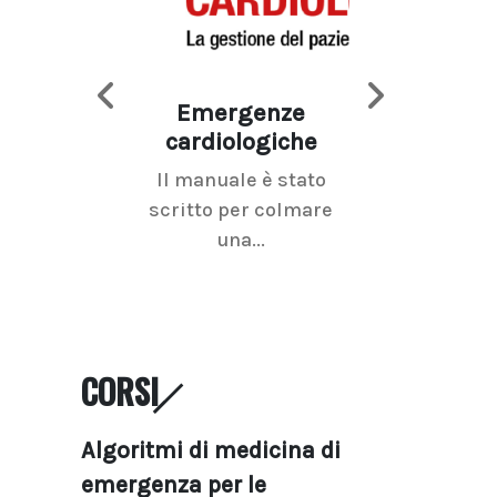
Emergenze
Imaging d
cardiologiche
mammel
Il manuale è stato
La radiolo
scritto per colmare
senologica inc
una...
ramo dell'imagi
CORSI
Algoritmi di medicina di
emergenza per le