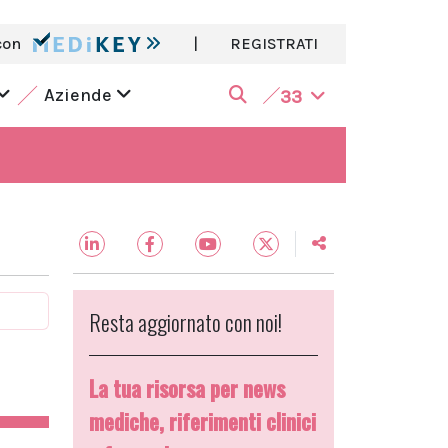
con
|
REGISTRATI
Aziende
33
Resta aggiornato con noi!
La tua risorsa per news
mediche, riferimenti clinici