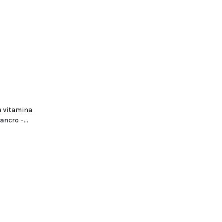
la vitamina
ncro –...