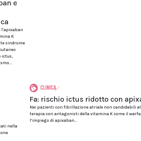
aban e
ica
 l'apixaban
amina K
ente sindrome
rcutaneo
 ictus,
smo...
CLINICA
Fa: rischio ictus ridotto con api
Nei pazienti con fibrillazione atriale non candidabili al
terapia con antagonisti della vitamina K come il warfa
l’impiego di apixaban...
ati nella
zione