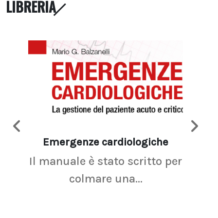
LIBRERIA
Emergenze cardiologiche
Ima
Il manuale è stato scritto per
La r
colmare una...