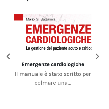
Emergenze cardiologiche
Ima
Il manuale è stato scritto per
La r
colmare una...