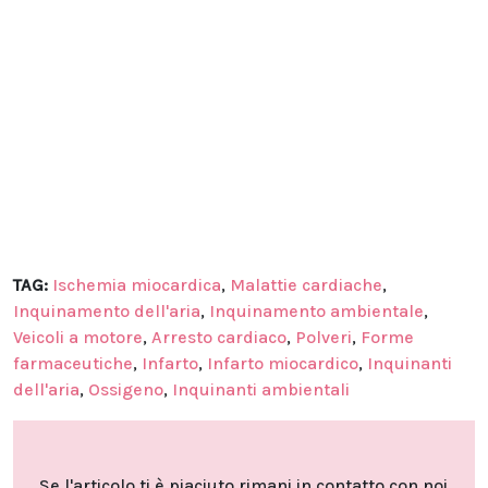
TAG:
Ischemia miocardica
,
Malattie cardiache
,
Inquinamento dell'aria
,
Inquinamento ambientale
,
Veicoli a motore
,
Arresto cardiaco
,
Polveri
,
Forme
farmaceutiche
,
Infarto
,
Infarto miocardico
,
Inquinanti
dell'aria
,
Ossigeno
,
Inquinanti ambientali
Se l'articolo ti è piaciuto rimani in contatto con noi