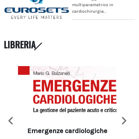
multiparametrico in
cardiochirurgia...
LIBRERIA
Emergenze cardiologiche
Ima