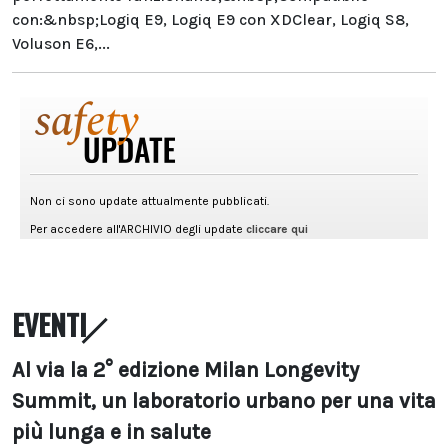
con:&nbsp;Logiq E9, Logiq E9 con XDClear, Logiq S8,
Voluson E6,...
EVENTI
Al via la 2° edizione Milan Longevity
Summit, un laboratorio urbano per una vita
più lunga e in salute