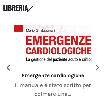
LIBRERIA
Emergenze cardiologiche
Ima
Il manuale è stato scritto per
La r
colmare una...