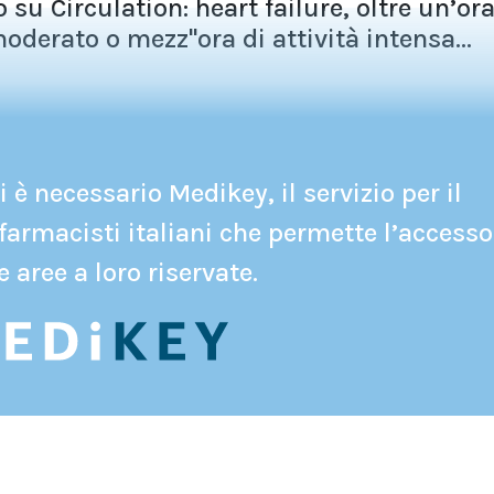
u Circulation: heart failure, oltre un’or
moderato o mezz''ora di attività intensa...
 è necessario Medikey, il servizio per il
farmacisti italiani che permette l’accesso
e aree a loro riservate.