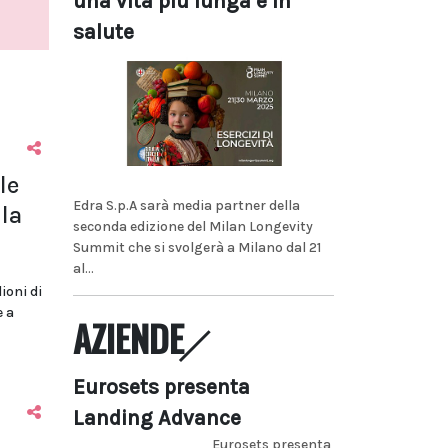
una vita più lunga e in
salute
le
Edra S.p.A sarà media partner della
la
seconda edizione del Milan Longevity
Summit che si svolgerà a Milano dal 21
al...
lioni di
e a
AZIENDE
Eurosets presenta
Landing Advance
Eurosets presenta