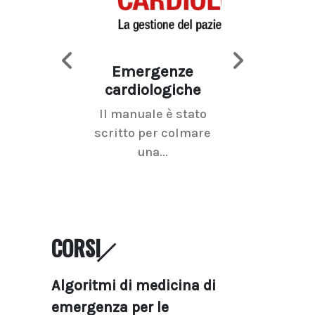
Emergenze
Imaging d
cardiologiche
mammel
Il manuale è stato
La radiolo
scritto per colmare
senologica inc
una...
ramo dell'imagi
CORSI
Algoritmi di medicina di
emergenza per le