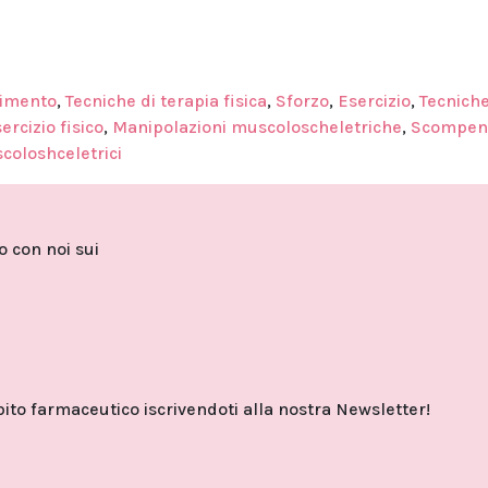
imento
,
Tecniche di terapia fisica
,
Sforzo
,
Esercizio
,
Tecniche
ercizio fisico
,
Manipolazioni muscoloscheletriche
,
Scompen
scoloshceletrici
to con noi sui
o farmaceutico iscrivendoti alla nostra Newsletter!