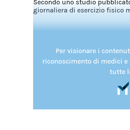
Secondo uno studio pubblicato s
giornaliera di esercizio fisico 
Per visionare i contenuti
riconoscimento di medici e 
tutte l