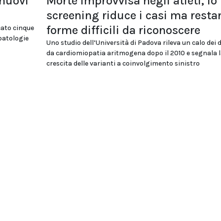
 nuovi
Morte improvvisa negli atleti, lo
screening riduce i casi ma resta
forme difficili da riconoscere
cato cinque
 patologie
Uno studio dell’Università di Padova rileva un calo dei 
da cardiomiopatia aritmogena dopo il 2010 e segnala l
crescita delle varianti a coinvolgimento sinistro