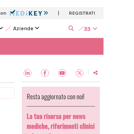
con
|
REGISTRATI
Aziende
33
Resta aggiornato con noi!
La tua risorsa per news
mediche, riferimenti clinici