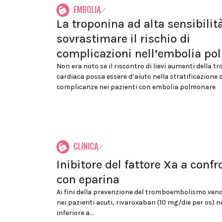
EMBOLIA
La troponina ad alta sensibilit
sovrastimare il rischio di
complicazioni nell’embolia p
Non era noto se il riscontro di lievi aumenti della t
cardiaca possa essere d’aiuto nella stratificazione d
complicanze nei pazienti con embolia polmonare
CLINICA
Inibitore del fattore Xa a confr
con eparina
Ai fini della prevenzione del tromboembolismo veno
nei pazienti acuti, rivaroxaban (10 mg/die per os) n
inferiore a...