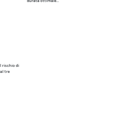
durata ottimale...
 rischio di
l tre