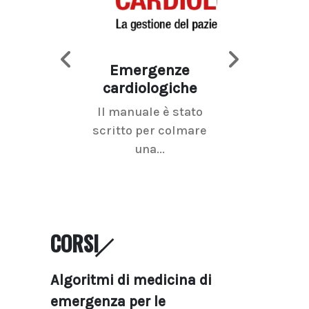
Emergenze
Imaging d
cardiologiche
mammel
Il manuale è stato
La radiolo
scritto per colmare
senologica inc
una...
ramo dell'imagi
CORSI
Algoritmi di medicina di
emergenza per le