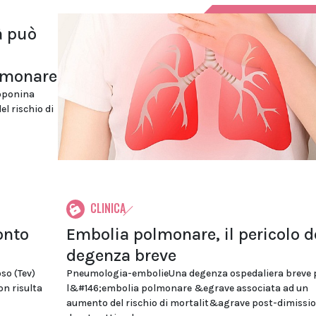
à può
olmonare
roponina
el rischio di
CLINICA
onto
Embolia polmonare, il pericolo d
degenza breve
so (Tev)
Pneumologia-embolieUna degenza ospedaliera breve 
on risulta
l&#146;embolia polmonare &egrave associata ad un
aumento del rischio di mortalit&agrave post-dimissio