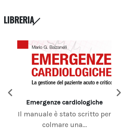
LIBRERIA
Emergenze cardiologiche
Ima
Il manuale è stato scritto per
La r
colmare una...