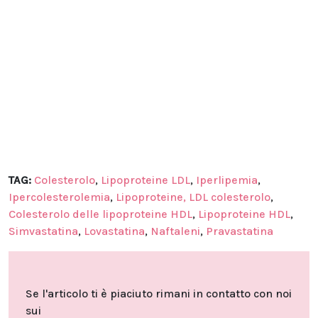
TAG:
Colesterolo
,
Lipoproteine LDL
,
Iperlipemia
,
Ipercolesterolemia
,
Lipoproteine, LDL colesterolo
,
Colesterolo delle lipoproteine HDL
,
Lipoproteine HDL
,
Simvastatina
,
Lovastatina
,
Naftaleni
,
Pravastatina
Se l'articolo ti è piaciuto rimani in contatto con noi
sui