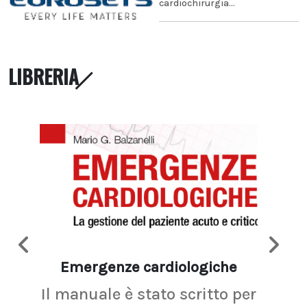
cardiochirurgia...
LIBRERIA
Emergenze cardiologiche
Ima
Il manuale è stato scritto per
La r