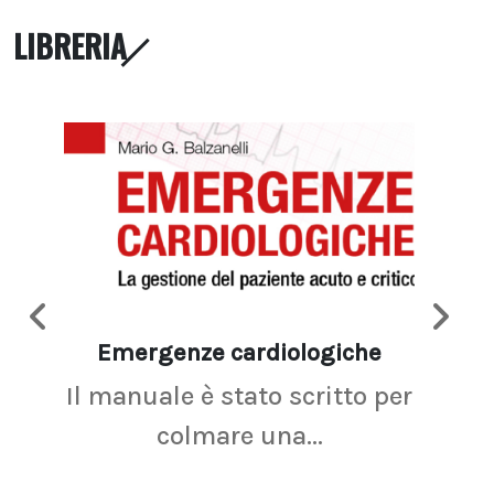
LIBRERIA
Emergenze cardiologiche
Ima
Il manuale è stato scritto per
La r
colmare una...