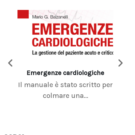
Emergenze cardiologiche
Ima
Il manuale è stato scritto per
La r
colmare una...