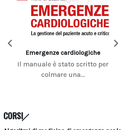
Emergenze cardiologiche
Ima
Il manuale è stato scritto per
La r
colmare una...
CORSI