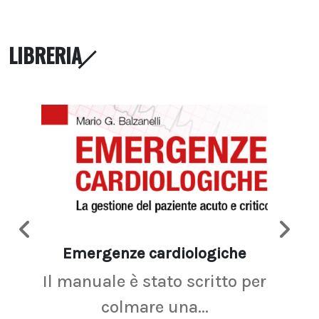
LIBRERIA
Emergenze cardiologiche
Ima
Il manuale è stato scritto per
La r
colmare una...